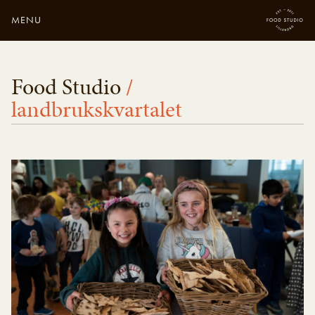
MENU
Close
Enter your search
Food Studio
/
here...
landbrukskvartalet