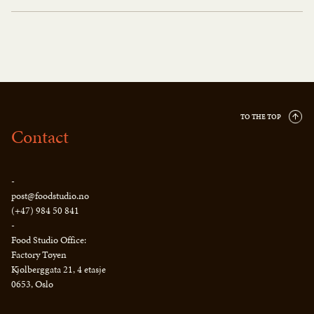
TO THE TOP
Contact
-
post@foodstudio.no
(+47) 984 50 841
-
Food Studio Office:
Factory Tøyen
Kjølberggata 21, 4 etasje
0653, Oslo