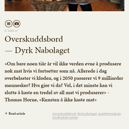
07 MAY 19
Overskuddsbord
— Dyrk Nabolaget
«Om bare noen tiår år vil ikke verden evne å produsere
nok mat hvis vi fortsetter som nå. Allerede i dag
overbelaster vi kloden, og i 2050 passerer vi 9 milliarder
mennesker? Hva gjør vi da? Vel, i det minste kan vi
slutte å kaste en tredel av all mat vi produserer» -
Thomas Horne, «Kunsten å ikke kaste mat»
Read article
#overskuddsbord
dyrknabolaget
gamlebyenskole
landbrukskvartalet