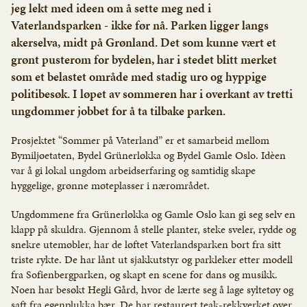
jeg lekt med ideen om å sette meg ned i
Vaterlandsparken - ikke før nå. Parken ligger langs
akerselva, midt på Grønland. Det som kunne vært et
grønt pusterom for bydelen, har i stedet blitt merket
som et belastet område med stadig uro og hyppige
politibesøk. I løpet av sommeren har i overkant av tretti
ungdommer jobbet for å ta tilbake parken.
Prosjektet “Sommer på Vaterland” er et samarbeid mellom
Bymiljøetaten, Bydel Grünerløkka og Bydel Gamle Oslo. Idèen
var å gi lokal ungdom arbeidserfaring og samtidig skape
hyggelige, grønne møteplasser i nærområdet.
Ungdommene fra Grünerløkka og Gamle Oslo kan gi seg selv en
klapp på skuldra. Gjennom å stelle planter, steke sveler, rydde og
snekre utemøbler, har de løftet Vaterlandsparken bort fra sitt
triste rykte. De har lånt ut sjakkutstyr og parkleker etter modell
fra Sofienbergparken, og skapt en scene for dans og musikk.
Noen har besøkt Hegli Gård, hvor de lærte seg å lage syltetøy og
saft fra egenplukka bær. De har restaurert teak-rekkverket over