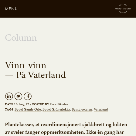
MENU
Close
Enter your search
Column
here...
Vinn-vinn
— På Vaterland
16 Aug 17
/
Food Studio
DATE
POSTED BY
Bydel Gamle Oslo
Bydel Grünerløkka
Bymiljøetaten
Vaterland
TAGS
Plantekasser, et overdimensjonert sjakkbrett og lukten
av sveler fanger oppmerksomheten. Ikke èn gang har