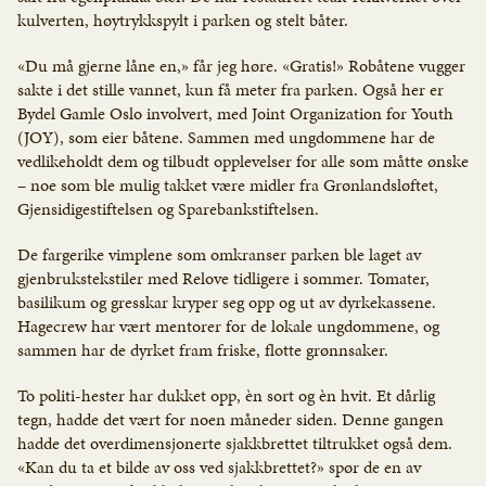
kulverten, høytrykkspylt i parken og stelt båter.
«Du må gjerne låne en,» får jeg høre. «Gratis!» Robåtene vugger
sakte i det stille vannet, kun få meter fra parken. Også her er
Bydel Gamle Oslo involvert, med Joint Organization for Youth
(JOY), som eier båtene. Sammen med ungdommene har de
vedlikeholdt dem og tilbudt opplevelser for alle som måtte ønske
– noe som ble mulig takket være midler fra Grønlandsløftet,
Gjensidigestiftelsen og Sparebankstiftelsen.
De fargerike vimplene som omkranser parken ble laget av
gjenbrukstekstiler med Relove tidligere i sommer. Tomater,
basilikum og gresskar kryper seg opp og ut av dyrkekassene.
Hagecrew har vært mentorer for de lokale ungdommene, og
sammen har de dyrket fram friske, flotte grønnsaker.
To politi-hester har dukket opp, èn sort og èn hvit. Et dårlig
tegn, hadde det vært for noen måneder siden. Denne gangen
hadde det overdimensjonerte sjakkbrettet tiltrukket også dem.
«Kan du ta et bilde av oss ved sjakkbrettet?» spør de en av